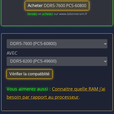
Acheter
DDR5-7600 PC5-60800
Vendez
et
achetez
sur www.labonneram.fr
AVEC
Vous aimerez aussi :
Connaitre quelle RAM j'ai
besoin par rapport au processeur
.