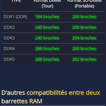
TYPE
Format DIMM
Format SO-DIMM
(Tour)
(Portable)
DDR1 (DDR)
184 broches
200 broches
DDR2
240 broches
200 broches
DDR3
240 broches
204 broches
DDR4
288 broches
260 broches
DDR5
288 broches
262 broches
D'autres compatibilités entre deux
barrettes RAM