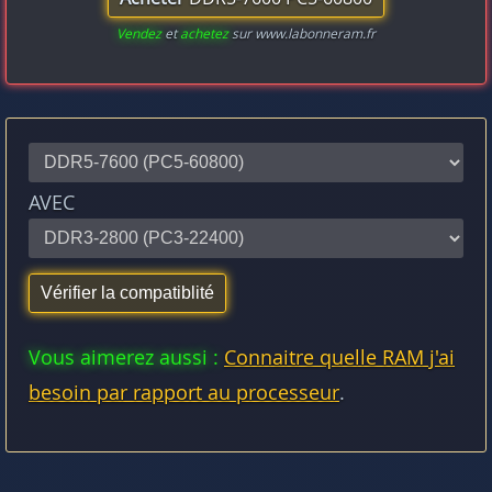
Vendez
et
achetez
sur www.labonneram.fr
AVEC
Vous aimerez aussi :
Connaitre quelle RAM j'ai
besoin par rapport au processeur
.