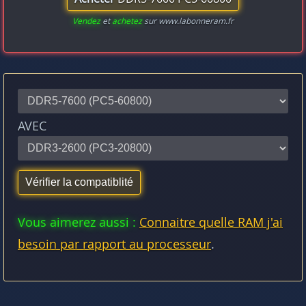
Vendez
et
achetez
sur www.labonneram.fr
AVEC
Vous aimerez aussi :
Connaitre quelle RAM j'ai
besoin par rapport au processeur
.