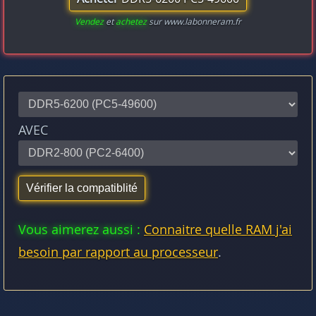
Vendez
et
achetez
sur www.labonneram.fr
AVEC
Vous aimerez aussi :
Connaitre quelle RAM j'ai
besoin par rapport au processeur
.