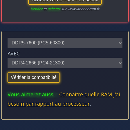
Vendez
et
achetez
sur www.labonneram.fr
AVEC
Vous aimerez aussi :
Connaitre quelle RAM j'ai
besoin par rapport au processeur
.