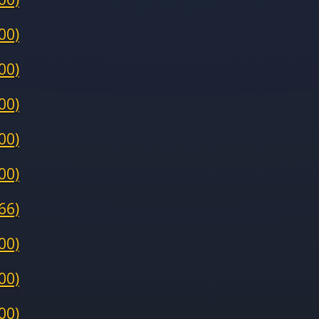
00)
00)
00)
00)
00)
66)
00)
00)
00)