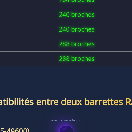
240 broches
240 broches
288 broches
288 broches
tibilités entre deux barrettes 
5-49600)