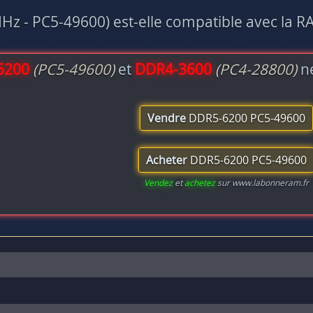
z - PC5-49600) est-elle compatible avec la R
6200
(PC5-49600)
et
DDR4-3600
(PC4-28800)
ne
Vendre
DDR5-6200 PC5-49600
Acheter
DDR5-6200 PC5-49600
Vendez
et
achetez
sur www.labonneram.fr