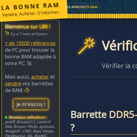
LA BONNE RAM
+16 ANNONCES RAM
Vendre, Acheter, S'informer
Bienvenue sur LBR !
Il y a 7 mois et 6 jours
Vérif
+ de 19500 références
de PC pour trouver la
bonne RAM adaptée à
votre PC. 🚀
Vérifier la 
Mais aussi,
acheter
et
vendre
vos barrettes
de RAM.
Je m'inscris !
Barrette DDR5
Nouveaux utilisateurs :
Jantiff
,
Bricolo212
,
Loann P
,
?
Kiwi
,
Brayan
,
Pitufo
,
ayzeuun
,
Noage81
,
CMD
,
Bapt
,
Vanye
,
Pandouceur
,
ML
,
BooMC
,