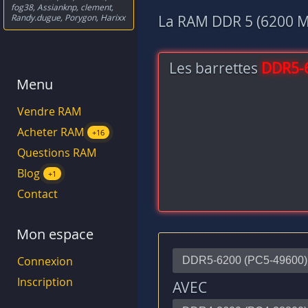
fog38
,
Assianknp
,
clement
,
Randy.dugue
,
Porygon
,
Harixx
La RAM DDR 5 (6200 MH
Les barrettes
DDR5-
Menu
Vendre RAM
Acheter RAM
+16
Questions RAM
Blog
+1
Contact
Mon espace
Connexion
Inscription
AVEC