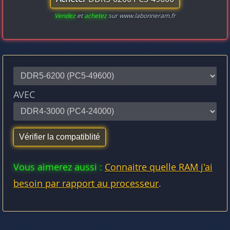
Vendez
et
achetez
sur www.labonneram.fr
AVEC
Vous aimerez aussi :
Connaitre quelle RAM j'ai
besoin par rapport au processeur
.