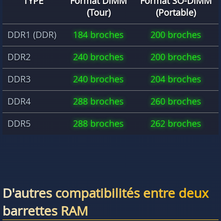
TYPE
Format DIMM
Format SO-DIMM
(Tour)
(Portable)
DDR1 (DDR)
184 broches
200 broches
DDR2
240 broches
200 broches
DDR3
240 broches
204 broches
DDR4
288 broches
260 broches
DDR5
288 broches
262 broches
D'autres compatibilités entre deux
barrettes RAM