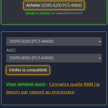
Acheter
DDR5-6200 PC5-49600
Vendez
et
achetez
sur www.labonneram.fr
AVEC
Vous aimerez aussi :
Connaitre quelle RAM j'ai
besoin par rapport au processeur
.