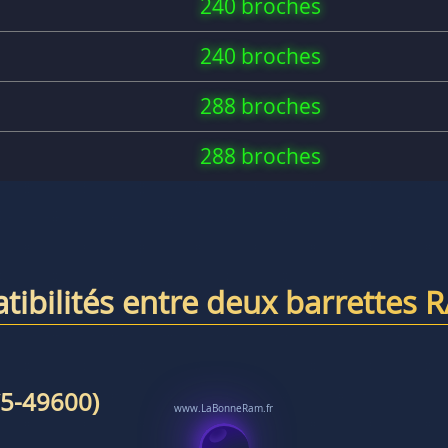
240 broches
240 broches
288 broches
288 broches
tibilités entre deux barrettes 
5-49600)