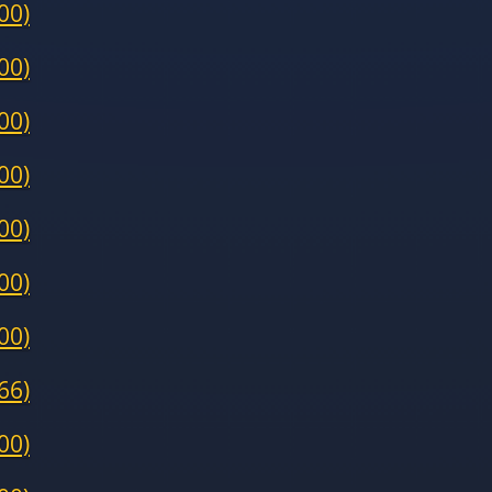
00)
00)
00)
00)
00)
00)
00)
66)
00)