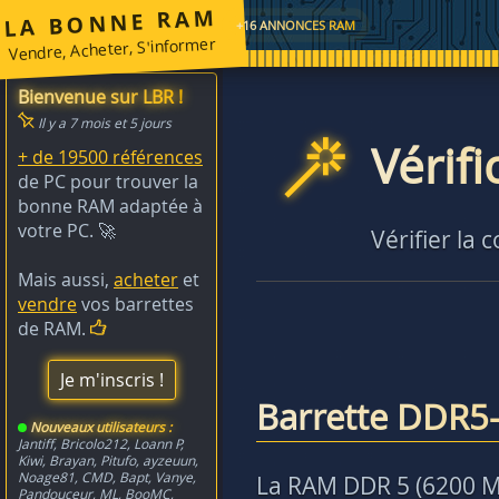
LA BONNE RAM
+16 ANNONCES RAM
Vendre, Acheter, S'informer
Bienvenue sur LBR !
Il y a 7 mois et 5 jours
Vérif
+ de 19500 références
de PC pour trouver la
bonne RAM adaptée à
votre PC. 🚀
Vérifier la 
Mais aussi,
acheter
et
vendre
vos barrettes
de RAM.
Je m'inscris !
Barrette DDR5
Nouveaux utilisateurs :
Jantiff
,
Bricolo212
,
Loann P
,
Kiwi
,
Brayan
,
Pitufo
,
ayzeuun
,
Noage81
,
CMD
,
Bapt
,
Vanye
,
La RAM DDR 5 (6200 MH
Pandouceur
,
ML
,
BooMC
,