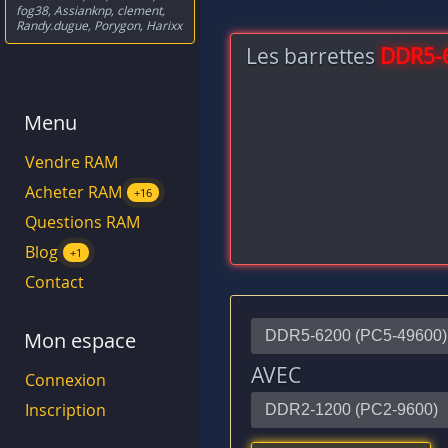
fog38
,
Assianknp
,
clement
,
Randy.dugue
,
Porygon
,
Harixx
Les barrettes
DDR5-
Menu
Vendre RAM
Acheter RAM
+16
Questions RAM
Blog
+1
Contact
Mon espace
AVEC
Connexion
Inscription