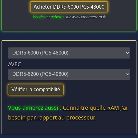
Acheter
DDR5-6000 PC5-48000
Vendez
et
achetez
sur www.labonneram.fr
AVEC
Vous aimerez aussi :
Connaitre quelle RAM j'ai
besoin par rapport au processeur
.