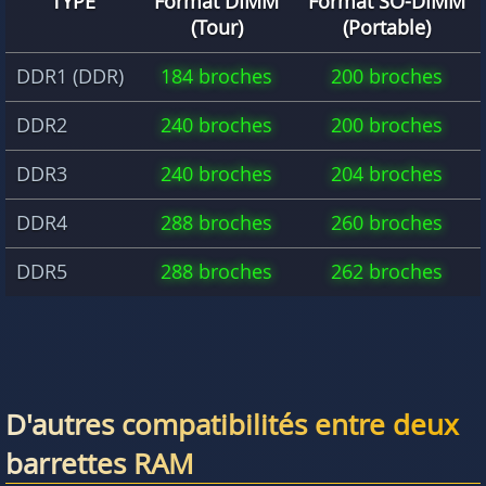
TYPE
Format DIMM
Format SO-DIMM
(Tour)
(Portable)
DDR1 (DDR)
184 broches
200 broches
DDR2
240 broches
200 broches
DDR3
240 broches
204 broches
DDR4
288 broches
260 broches
DDR5
288 broches
262 broches
D'autres compatibilités entre deux
barrettes RAM