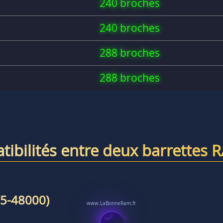
240 broches
240 broches
288 broches
288 broches
tibilités entre deux barrettes 
5-48000)