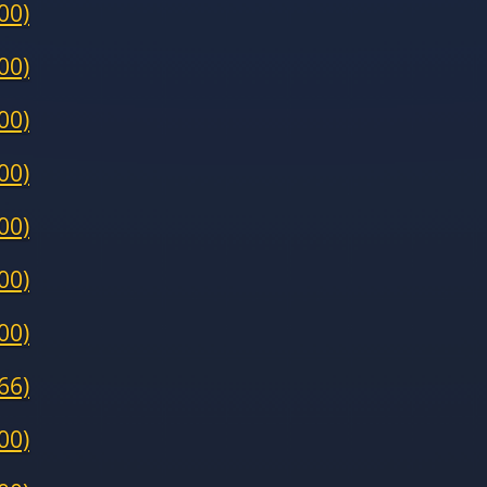
00)
00)
00)
00)
00)
00)
00)
66)
00)