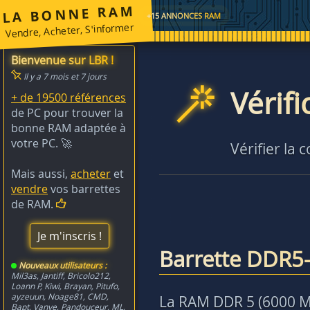
LA BONNE RAM
+15 ANNONCES RAM
Vendre, Acheter, S'informer
Bienvenue sur LBR !
Il y a 7 mois et 7 jours
Vérif
+ de 19500 références
de PC pour trouver la
bonne RAM adaptée à
votre PC. 🚀
Vérifier la 
Mais aussi,
acheter
et
vendre
vos barrettes
de RAM.
Je m'inscris !
Barrette DDR5-
Nouveaux utilisateurs :
Mil3as
,
Jantiff
,
Bricolo212
,
Loann P
,
Kiwi
,
Brayan
,
Pitufo
,
ayzeuun
,
Noage81
,
CMD
,
La RAM DDR 5 (6000 MH
Bapt
,
Vanye
,
Pandouceur
,
ML
,