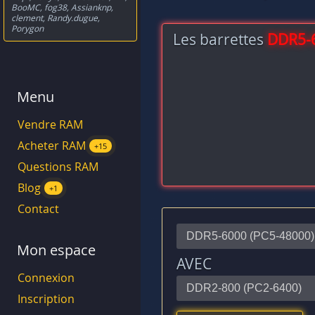
BooMC
,
fog38
,
Assianknp
,
clement
,
Randy.dugue
,
Porygon
Les barrettes
DDR5-
Menu
Vendre RAM
Acheter RAM
+15
Questions RAM
Blog
+1
Contact
Mon espace
AVEC
Connexion
Inscription