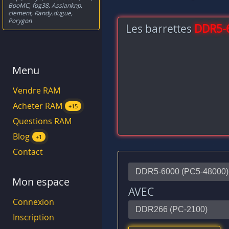
BooMC
,
fog38
,
Assianknp
,
clement
,
Randy.dugue
,
Porygon
Les barrettes
DDR5-
Menu
Vendre RAM
Acheter RAM
+15
Questions RAM
Blog
+1
Contact
Mon espace
AVEC
Connexion
Inscription