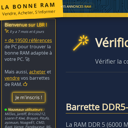
LA BONNE RAM
+15 ANNONCES RAM
Vendre, Acheter, S'informer
Bienvenue sur LBR !
Il y a 7 mois et 6 jours
Vérif
+ de 19500 références
de PC pour trouver la
bonne RAM adaptée à
votre PC. 🚀
Vérifier la 
Mais aussi,
acheter
et
vendre
vos barrettes
de RAM.
Je m'inscris !
Barrette DDR5-
Nouveaux utilisateurs :
Mil3as
,
Jantiff
,
Bricolo212
,
Loann P
,
Kiwi
,
Brayan
,
Pitufo
,
ayzeuun
,
Noage81
,
CMD
,
La RAM DDR 5 (6000 MH
Bapt
,
Vanye
,
Pandouceur
,
ML
,