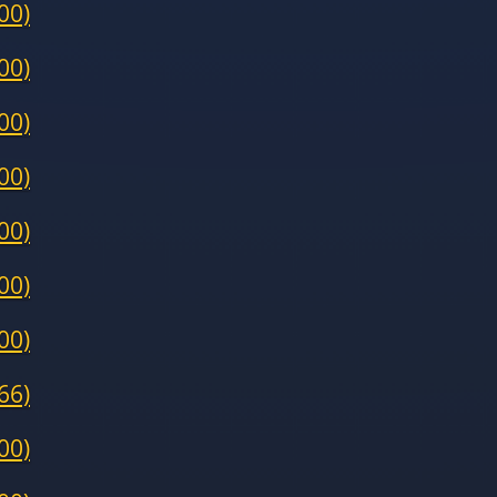
00)
00)
00)
00)
00)
00)
00)
66)
00)