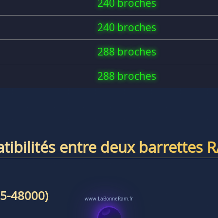
240 broches
240 broches
288 broches
288 broches
tibilités entre deux barrettes 
5-48000)