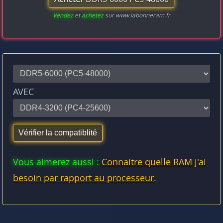
Vendez
et
achetez
sur www.labonneram.fr
AVEC
Vous aimerez aussi :
Connaitre quelle RAM j'ai
besoin par rapport au processeur
.