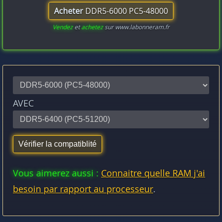
Acheter
DDR5-6000 PC5-48000
Vendez
et
achetez
sur www.labonneram.fr
AVEC
Vous aimerez aussi :
Connaitre quelle RAM j'ai
besoin par rapport au processeur
.