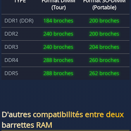
TYPE
Format DIMM
Format SO-DIMM
(Tour)
(Portable)
DDR1 (DDR)
184 broches
200 broches
DDR2
240 broches
200 broches
DDR3
240 broches
204 broches
DDR4
288 broches
260 broches
DDR5
288 broches
262 broches
D'autres compatibilités entre deux
barrettes RAM