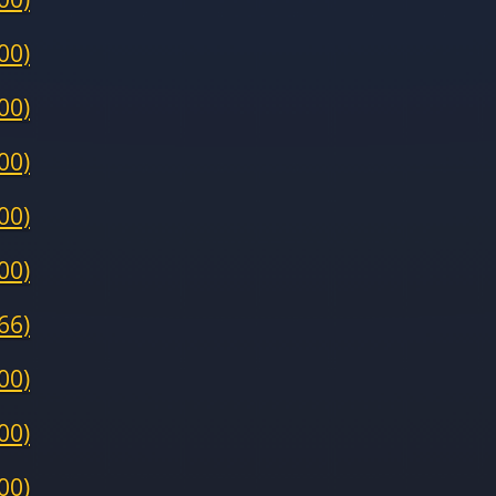
00)
00)
00)
00)
00)
66)
00)
00)
00)