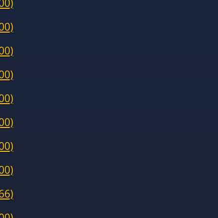
00)
00)
00)
00)
00)
00)
00)
00)
66)
00)