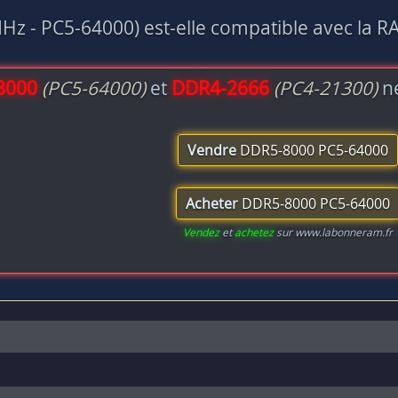
z - PC5-64000) est-elle compatible avec la R
8000
(PC5-64000)
et
DDR4-2666
(PC4-21300)
ne
Vendre
DDR5-8000 PC5-64000
Acheter
DDR5-8000 PC5-64000
Vendez
et
achetez
sur www.labonneram.fr