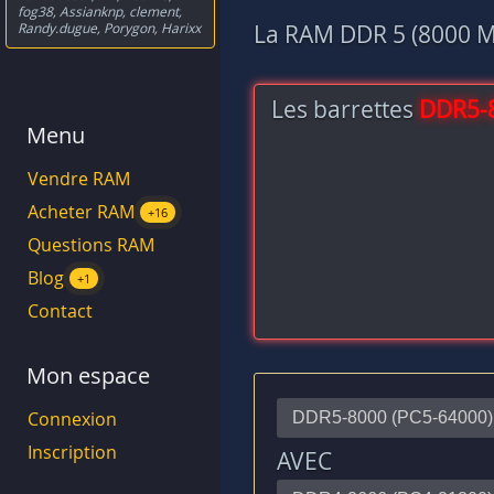
fog38
,
Assianknp
,
clement
,
Randy.dugue
,
Porygon
,
Harixx
La RAM DDR 5 (8000 MH
Les barrettes
DDR5-
Menu
Vendre RAM
Acheter RAM
+16
Questions RAM
Blog
+1
Contact
Mon espace
Connexion
Inscription
AVEC