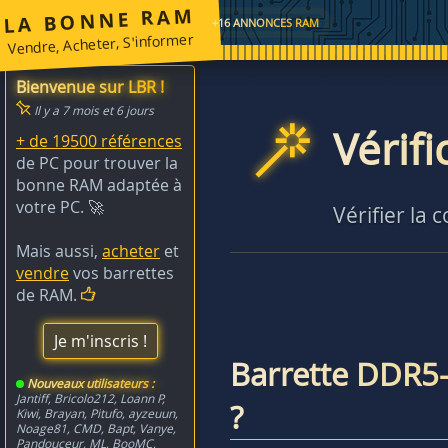
LA BONNE RAM
+16 ANNONCES RAM
Vendre, Acheter, S'informer
Bienvenue sur LBR !
Il y a 7 mois et 6 jours
Vérif
+ de 19500 références
de PC pour trouver la
bonne RAM adaptée à
votre PC. 🚀
Vérifier la 
Mais aussi,
acheter
et
vendre
vos barrettes
de RAM.
Je m'inscris !
Barrette DDR5
Nouveaux utilisateurs :
Jantiff
,
Bricolo212
,
Loann P
,
?
Kiwi
,
Brayan
,
Pitufo
,
ayzeuun
,
Noage81
,
CMD
,
Bapt
,
Vanye
,
Pandouceur
,
ML
,
BooMC
,