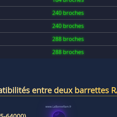
240 broches
240 broches
288 broches
288 broches
tibilités entre deux barrettes 
5-64000)