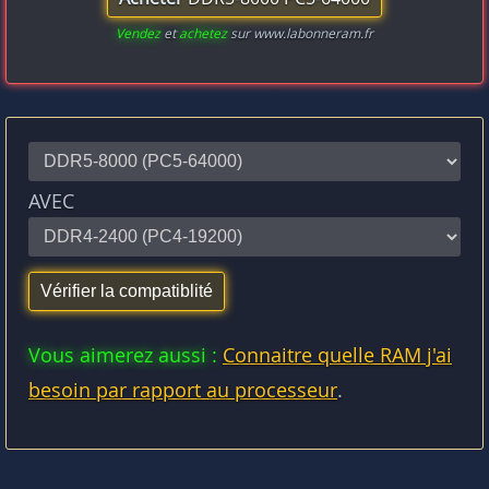
Vendez
et
achetez
sur www.labonneram.fr
AVEC
Vous aimerez aussi :
Connaitre quelle RAM j'ai
besoin par rapport au processeur
.