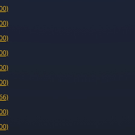
00)
00)
00)
00)
00)
00)
66)
00)
00)