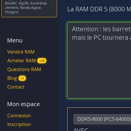
BooMC
,
fog38
,
Assianknp
,
clement
,
Randy.dugue
,
La RAM DDR 5 (8000 MH
Porygon
Attention : les barre
mais le PC tourner
Menu
Vendre RAM
Acheter RAM
+15
Questions RAM
Blog
+1
Contact
Mon espace
Connexion
Inscription
AVEC