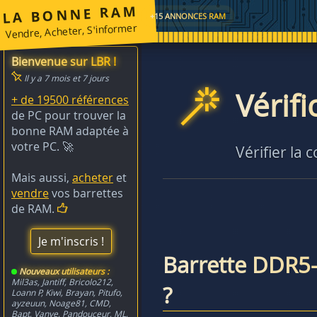
LA BONNE RAM
+15 ANNONCES RAM
Vendre, Acheter, S'informer
Bienvenue sur LBR !
Il y a 7 mois et 7 jours
Vérif
+ de 19500 références
de PC pour trouver la
bonne RAM adaptée à
votre PC. 🚀
Vérifier la 
Mais aussi,
acheter
et
vendre
vos barrettes
de RAM.
Je m'inscris !
Barrette DDR5
Nouveaux utilisateurs :
Mil3as
,
Jantiff
,
Bricolo212
,
?
Loann P
,
Kiwi
,
Brayan
,
Pitufo
,
ayzeuun
,
Noage81
,
CMD
,
Bapt
,
Vanye
,
Pandouceur
,
ML
,