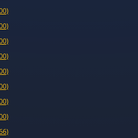
00)
00)
00)
00)
00)
00)
00)
00)
66)