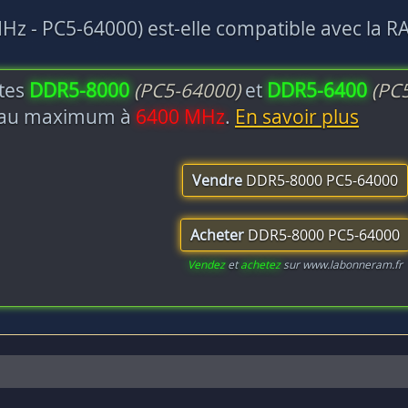
z - PC5-64000) est-elle compatible avec la R
ttes
DDR5-8000
(PC5-64000)
et
DDR5-6400
(PC
a au maximum à
6400 MHz
.
En savoir plus
Vendre
DDR5-8000 PC5-64000
Acheter
DDR5-8000 PC5-64000
Vendez
et
achetez
sur www.labonneram.fr