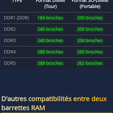
TYPE
Format DIMM
Format SO-DIMM
(Tour)
(Portable)
DDR1 (DDR)
184 broches
200 broches
DDR2
240 broches
200 broches
DDR3
240 broches
204 broches
DDR4
288 broches
260 broches
DDR5
288 broches
262 broches
D'autres compatibilités entre deux
barrettes RAM