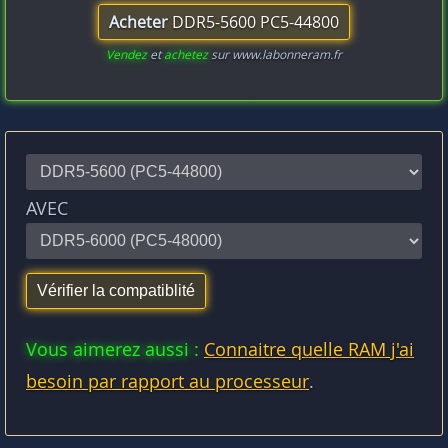
Acheter
DDR5-5600 PC5-44800
Vendez
et
achetez
sur www.labonneram.fr
AVEC
Vous aimerez aussi :
Connaitre quelle RAM j'ai
besoin par rapport au processeur
.