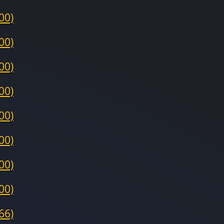
00)
00)
00)
00)
00)
00)
00)
00)
66)