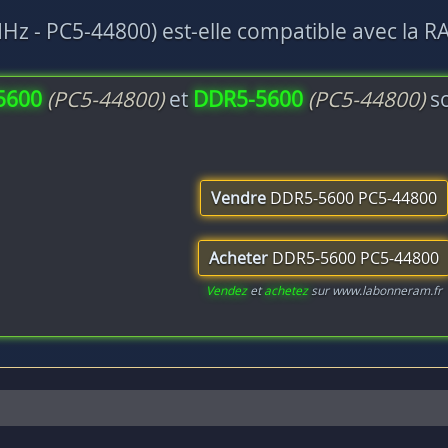
z - PC5-44800) est-elle compatible avec la R
5600
(PC5-44800)
et
DDR5-5600
(PC5-44800)
so
Vendre
DDR5-5600 PC5-44800
Acheter
DDR5-5600 PC5-44800
Vendez
et
achetez
sur www.labonneram.fr