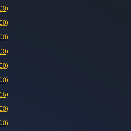
00)
00)
00)
00)
00)
00)
66)
00)
00)