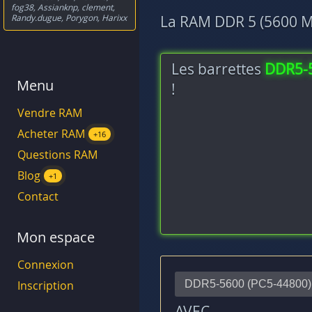
fog38
,
Assianknp
,
clement
,
Randy.dugue
,
Porygon
,
Harixx
La RAM DDR 5 (5600 MH
Les barrettes
DDR5-
Menu
!
Vendre RAM
Acheter RAM
+16
Questions RAM
Blog
+1
Contact
Mon espace
Connexion
Inscription
AVEC