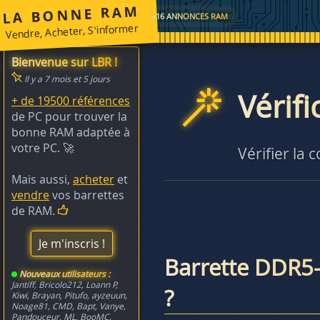
LA BONNE RAM
+16 ANNONCES RAM
Vendre, Acheter, S'informer
Bienvenue sur LBR !
Il y a 7 mois et 5 jours
Vérif
+ de 19500 références
de PC pour trouver la
bonne RAM adaptée à
votre PC. 🚀
Vérifier la 
Mais aussi,
acheter
et
vendre
vos barrettes
de RAM.
Je m'inscris !
Barrette DDR5
Nouveaux utilisateurs :
Jantiff
,
Bricolo212
,
Loann P
,
?
Kiwi
,
Brayan
,
Pitufo
,
ayzeuun
,
Noage81
,
CMD
,
Bapt
,
Vanye
,
Pandouceur
,
ML
,
BooMC
,