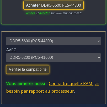
Acheter
DDR5-5600 PC5-44800
Vendez
et
achetez
sur www.labonneram.fr
AVEC
Vous aimerez aussi :
Connaitre quelle RAM j'ai
besoin par rapport au processeur
.