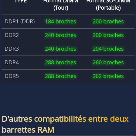
TYPE
Format DIMM
Format SO-DIMM
(Tour)
(Portable)
DDR1 (DDR)
184 broches
200 broches
DDR2
240 broches
200 broches
DDR3
240 broches
204 broches
DDR4
288 broches
260 broches
DDR5
288 broches
262 broches
D'autres compatibilités entre deux
barrettes RAM