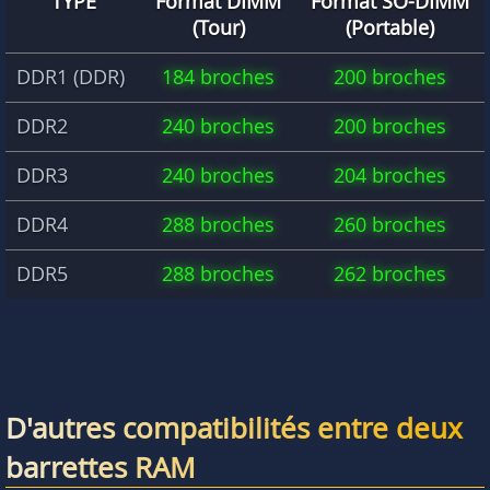
TYPE
Format DIMM
Format SO-DIMM
(Tour)
(Portable)
DDR1 (DDR)
184 broches
200 broches
DDR2
240 broches
200 broches
DDR3
240 broches
204 broches
DDR4
288 broches
260 broches
DDR5
288 broches
262 broches
D'autres compatibilités entre deux
barrettes RAM