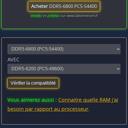
Acheter
DDR5-6800 PC5-54400
Vendez
et
achetez
sur www.labonneram.fr
AVEC
Vous aimerez aussi :
Connaitre quelle RAM j'ai
besoin par rapport au processeur
.