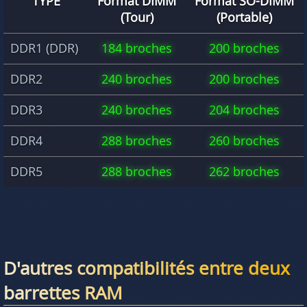
TYPE
Format DIMM
Format SO-DIMM
(Tour)
(Portable)
DDR1 (DDR)
184 broches
200 broches
DDR2
240 broches
200 broches
DDR3
240 broches
204 broches
DDR4
288 broches
260 broches
DDR5
288 broches
262 broches
D'autres compatibilités entre deux
barrettes RAM