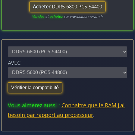
Acheter
DDR5-6800 PC5-54400
Vendez
et
achetez
sur www.labonneram.fr
AVEC
Vous aimerez aussi :
Connaitre quelle RAM j'ai
besoin par rapport au processeur
.