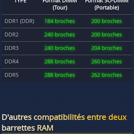
TYPE
Format DIMM
Format SO-DIMM
(Tour)
(Portable)
DDR1 (DDR)
184 broches
200 broches
DDR2
240 broches
200 broches
DDR3
240 broches
204 broches
DDR4
288 broches
260 broches
DDR5
288 broches
262 broches
D'autres compatibilités entre deux
barrettes RAM