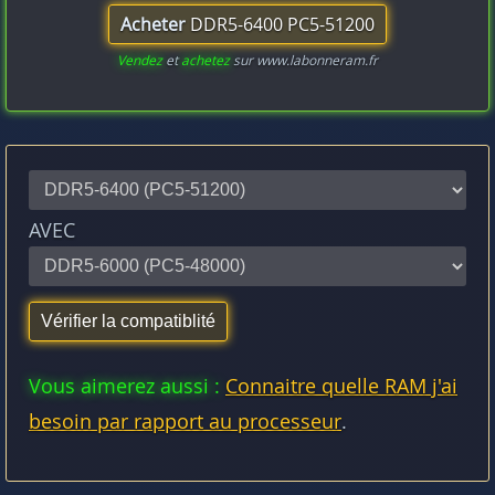
Acheter
DDR5-6400 PC5-51200
Vendez
et
achetez
sur www.labonneram.fr
AVEC
Vous aimerez aussi :
Connaitre quelle RAM j'ai
besoin par rapport au processeur
.