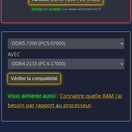
Vendez
et
achetez
sur www.labonneram.fr
AVEC
Vous aimerez aussi :
Connaitre quelle RAM j'ai
besoin par rapport au processeur
.