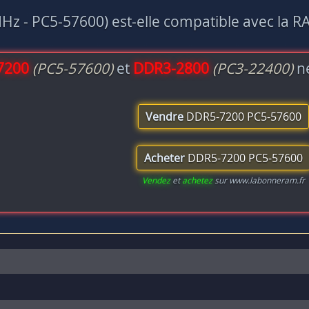
z - PC5-57600) est-elle compatible avec la R
7200
(PC5-57600)
et
DDR3-2800
(PC3-22400)
ne
Vendre
DDR5-7200 PC5-57600
Acheter
DDR5-7200 PC5-57600
Vendez
et
achetez
sur www.labonneram.fr