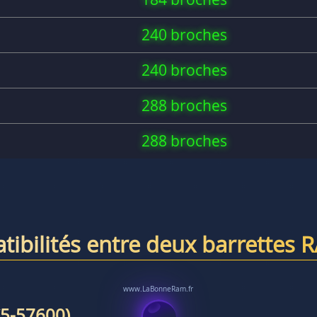
240 broches
240 broches
288 broches
288 broches
tibilités entre deux barrettes 
5-57600)