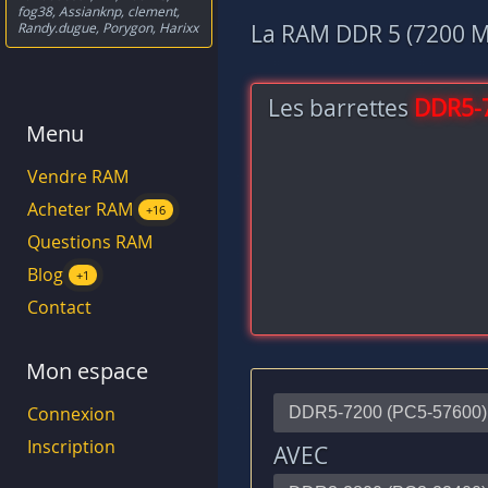
fog38
,
Assianknp
,
clement
,
Randy.dugue
,
Porygon
,
Harixx
La RAM DDR 5 (7200 MH
Les barrettes
DDR5-
Menu
Vendre RAM
Acheter RAM
+16
Questions RAM
Blog
+1
Contact
Mon espace
Connexion
Inscription
AVEC