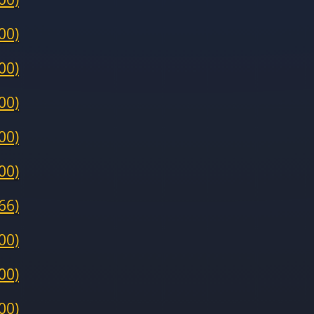
00)
00)
00)
00)
00)
66)
00)
00)
00)