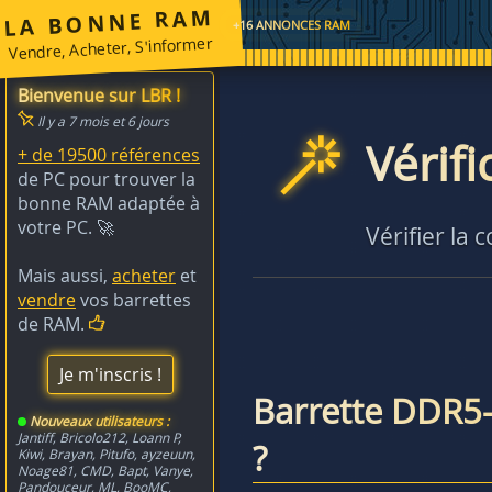
LA BONNE RAM
+16 ANNONCES RAM
Vendre, Acheter, S'informer
Bienvenue sur LBR !
Il y a 7 mois et 6 jours
Vérif
+ de 19500 références
de PC pour trouver la
bonne RAM adaptée à
votre PC. 🚀
Vérifier la 
Mais aussi,
acheter
et
vendre
vos barrettes
de RAM.
Je m'inscris !
Barrette DDR5
Nouveaux utilisateurs :
Jantiff
,
Bricolo212
,
Loann P
,
?
Kiwi
,
Brayan
,
Pitufo
,
ayzeuun
,
Noage81
,
CMD
,
Bapt
,
Vanye
,
Pandouceur
,
ML
,
BooMC
,