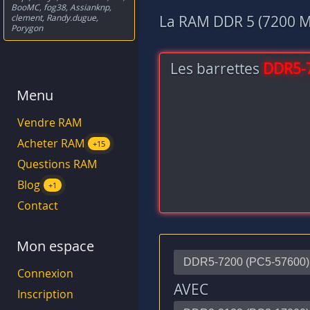
BooMC
,
fog38
,
Assianknp
,
clement
,
Randy.dugue
,
La RAM DDR 5 (7200 MH
Porygon
Les barrettes
DDR5-
Menu
Vendre RAM
Acheter RAM
+15
Questions RAM
Blog
+1
Contact
Mon espace
Connexion
AVEC
Inscription