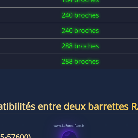
240 broches
240 broches
288 broches
288 broches
tibilités entre deux barrettes 
5-57600)