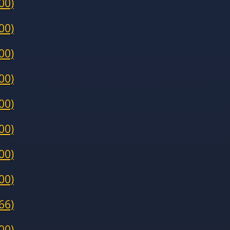
00)
00)
00)
00)
00)
00)
00)
00)
66)
00)