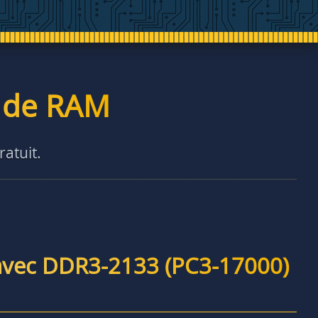
é de RAM
ratuit.
avec DDR3-2133 (PC3-17000)