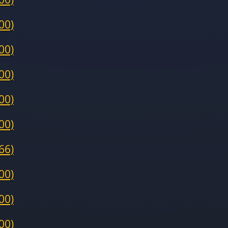
00)
00)
00)
00)
00)
66)
00)
00)
00)