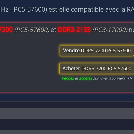
z - PC5-57600) est-elle compatible avec la R
7200
(PC5-57600)
et
DDR3-2133
(PC3-17000)
ne
Vendre
DDR5-7200 PC5-57600
Acheter
DDR5-7200 PC5-57600
Vendez
et
achetez
sur www.labonneram.fr