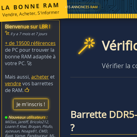
LA BONNE RAM
+15 ANNONCES RAM
Vendre, Acheter, S'informer
Bienvenue sur LBR !
Il y a 7 mois et 7 jours
Vérif
+ de 19500 références
de PC pour trouver la
bonne RAM adaptée à
votre PC. 🚀
Vérifier la 
Mais aussi,
acheter
et
vendre
vos barrettes
de RAM.
Je m'inscris !
Barrette DDR5
Nouveaux utilisateurs :
Mil3as
,
Jantiff
,
Bricolo212
,
?
Loann P
,
Kiwi
,
Brayan
,
Pitufo
,
ayzeuun
,
Noage81
,
CMD
,
Bapt
,
Vanye
,
Pandouceur
,
ML
,