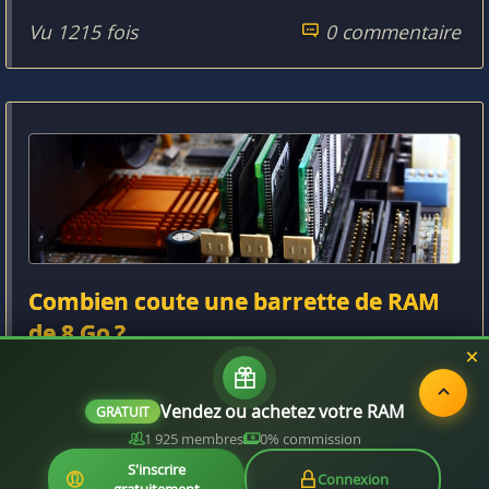
Vu 1215 fois
0 commentaire
Combien coute une barrette de RAM
de 8 Go ?
Vu 28609 fois
2 commentaires
Vendez ou achetez votre RAM
GRATUIT
1 925 membres
0% commission
S'inscrire
Connexion