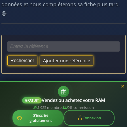
données et nous compléterons sa fiche plus tard.
😃
Ajouter une référence
Vous aimerez aussi :
Quelle RAM est compatible avec mon processeur ?
Vendez ou achetez votre RAM
GRATUIT
1 925 membres
0% commission
S'inscrire
Connexion
gratuitement