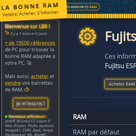
LA BONNE RAM
+15 ANNONCES RAM
Vendre, Acheter, S'informer
Bienvenue sur LBR !
Fuji
Il y a 7 mois et 6 jours
+ de 19500 références
de PC pour trouver la
Ces inform
bonne RAM adaptée à
votre PC. 🚀
Fujitsu E
Mais aussi,
acheter
et
vendre
vos barrettes
Acheter RAM 
de RAM.
Je m'inscris !
RAM
Nouveaux utilisateurs :
Jantiff
,
Bricolo212
,
Loann P
,
Kiwi
,
Brayan
,
Pitufo
,
ayzeuun
,
Noage81
,
CMD
,
Bapt
,
Vanye
,
RAM par défaut
Pandouceur
,
ML
,
BooMC
,