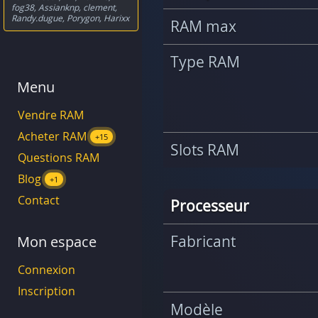
fog38
,
Assianknp
,
clement
,
Randy.dugue
,
Porygon
,
Harixx
RAM max
Type RAM
Menu
Vendre RAM
Acheter RAM
+15
Slots RAM
Questions RAM
Blog
+1
Contact
Processeur
Fabricant
Mon espace
Connexion
Inscription
Modèle