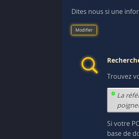
Dites nous si une info
Modifier
Recherche
Trouvez v
La réfé
poignet
Si votre P
base de do