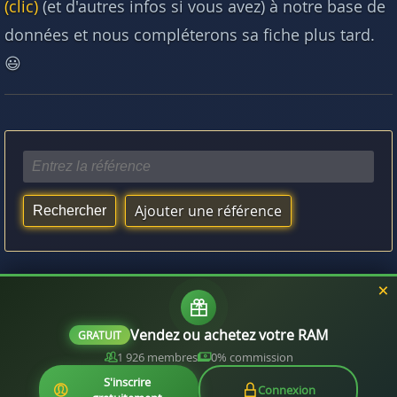
(clic)
(et d'autres infos si vous avez) à notre base de
données et nous compléterons sa fiche plus tard.
😃
Ajouter une référence
Vous aimerez aussi :
Quelle RAM est compatible avec mon processeur ?
Vendez ou achetez votre RAM
GRATUIT
1 926 membres
0% commission
S'inscrire
Connexion