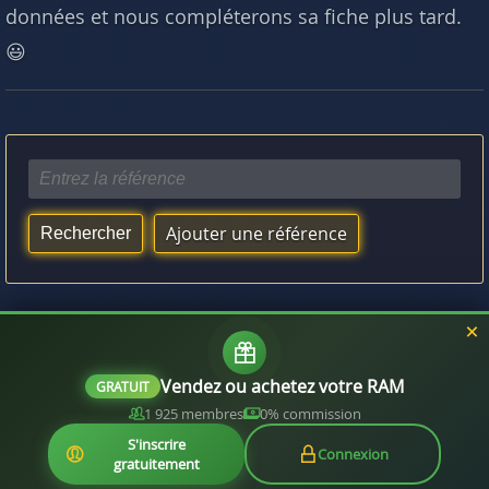
données et nous compléterons sa fiche plus tard.
😃
Ajouter une référence
Vous aimerez aussi :
Quelle RAM est compatible avec mon processeur ?
Vendez ou achetez votre RAM
GRATUIT
1 925 membres
0% commission
S'inscrire
Connexion
gratuitement