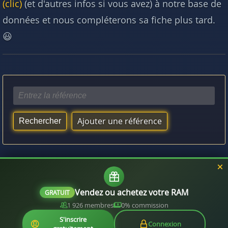
(clic)
(et d'autres infos si vous avez) à notre base de
données et nous compléterons sa fiche plus tard.
😃
Ajouter une référence
Vous aimerez aussi :
Quelle RAM est compatible avec mon processeur ?
Vendez ou achetez votre RAM
GRATUIT
1 926 membres
0% commission
S'inscrire
Connexion