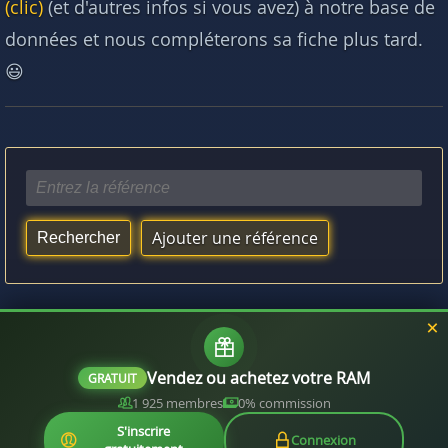
(clic)
(et d'autres infos si vous avez) à notre base de
données et nous compléterons sa fiche plus tard.
😃
Ajouter une référence
Vous aimerez aussi :
Quelle RAM est compatible avec mon processeur ?
Vendez ou achetez votre RAM
GRATUIT
1 925 membres
0% commission
S'inscrire
Connexion