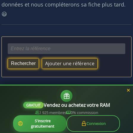
données et nous compléterons sa fiche plus tard.
😃
Ajouter une référence
Vous aimerez aussi :
Quelle RAM est compatible avec mon processeur ?
Vendez ou achetez votre RAM
GRATUIT
1 925 membres
0% commission
S'inscrire
Connexion
gratuitement