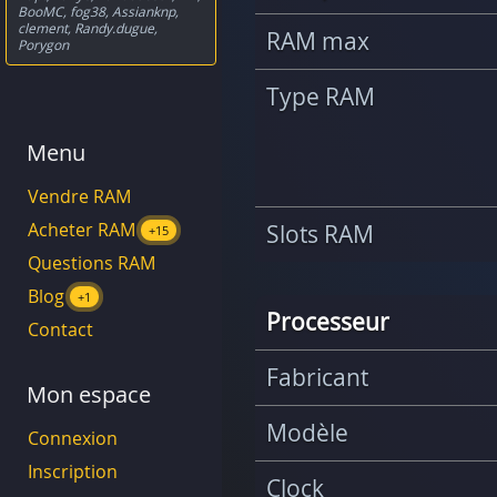
BooMC
,
fog38
,
Assianknp
,
clement
,
Randy.dugue
,
RAM max
Porygon
Type RAM
Menu
Vendre RAM
Acheter RAM
Slots RAM
+15
Questions RAM
Blog
+1
Processeur
Contact
Fabricant
Mon espace
Modèle
Connexion
Inscription
Clock