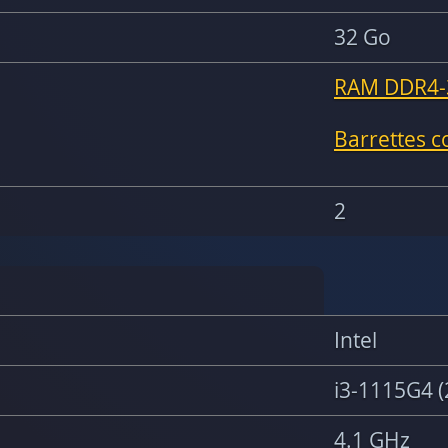
32 Go
RAM DDR4-
Barrettes 
2
Intel
i3-1115G4 (
4.1 GHz