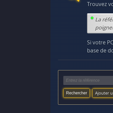
Trouvez v
La réfé
poignet
Si votre P
base de do
Ajouter 