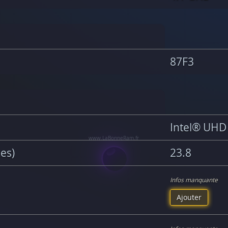
87F3
Intel® UHD
ces)
23.8
Infos manquante
Ajouter