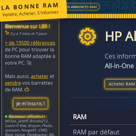
LA BONNE RAM
+15 ANNONCES RAM
Vendre, Acheter, S'informer
Bienvenue sur LBR !
HP Al
Il y a 7 mois et 7 jours
+ de 19500 références
de PC pour trouver la
Ces inform
bonne RAM adaptée à
votre PC. 🚀
All-in-One
Mais aussi,
acheter
et
vendre
vos barrettes
Acheter RAM 
de RAM.
Je m'inscris !
RAM
Nouveaux utilisateurs :
Mil3as
,
Jantiff
,
Bricolo212
,
Loann P
,
Kiwi
,
Brayan
,
Pitufo
,
ayzeuun
,
Noage81
,
CMD
,
RAM par défaut
Bapt
,
Vanye
,
Pandouceur
,
ML
,