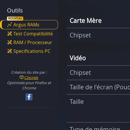
Outils
Carte Mère
Argus RAMs
Test Compatibilité
Chipset
RAM / Processeur
Specifications PC
Vidéo
Chipset
Création du site par :
C2script
Optimisée pour Firefox et
Taille de l'écran (Pou
Chrome
Taille
Type de mémoire