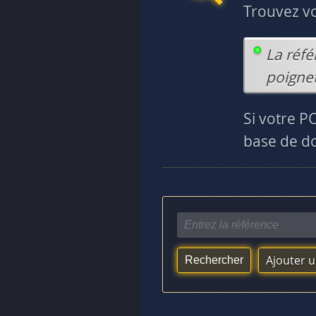
Trouvez v
La réfé
poignet
Si votre P
base de do
Ajouter 