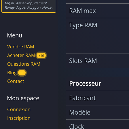
fog38
,
Assianknp
,
clement
,
Randy.dugue
,
Porygon
,
Harixx
RAM max
Type RAM
Menu
Vendre RAM
Acheter RAM
+16
Slots RAM
Questions RAM
Blog
+1
Contact
Processeur
Fabricant
Mon espace
Connexion
Modèle
Inscription
Clock