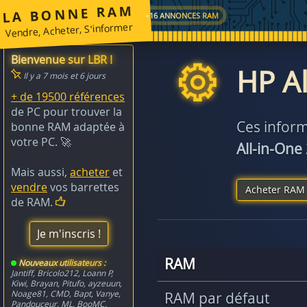
LA BONNE RAM
+16 ANNONCES RAM
Vendre, Acheter, S'informer
Bienvenue sur LBR !
HP Al
Il y a 7 mois et 6 jours
+ de 19500 références
de PC pour trouver la
Ces inform
bonne RAM adaptée à
votre PC. 🚀
All-in-One
Mais aussi,
acheter
et
vendre
vos barrettes
Acheter RAM 
de RAM.
Je m'inscris !
RAM
Nouveaux utilisateurs :
Jantiff
,
Bricolo212
,
Loann P
,
Kiwi
,
Brayan
,
Pitufo
,
ayzeuun
,
Noage81
,
CMD
,
Bapt
,
Vanye
,
RAM par défaut
Pandouceur
,
ML
,
BooMC
,