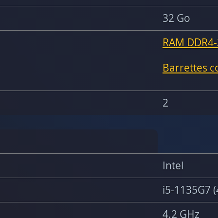
32 Go
RAM DDR4-
Barrettes 
2
Intel
i5-1135G7 (
4.2 GHz