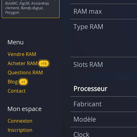
BooMC
,
fog38
,
Assianknp
,
clement
,
Randy.dugue
,
RAM max
Porygon
Type RAM
Menu
Vendre RAM
Acheter RAM
Slots RAM
+15
Questions RAM
Blog
+1
Processeur
Contact
Fabricant
Mon espace
Modèle
Connexion
Inscription
Clock