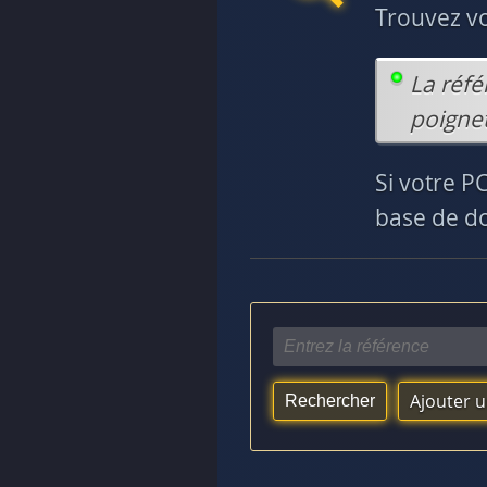
Trouvez v
La réfé
poignet
Si votre P
base de do
Ajouter 