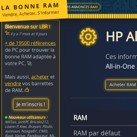
LA BONNE RAM
+15 ANNONCES RAM
Vendre, Acheter, S'informer
Bienvenue sur LBR !
HP Al
Il y a 7 mois et 9 jours
+ de 19500 références
de PC pour trouver la
Ces inform
bonne RAM adaptée à
votre PC. 🚀
All-in-One
Mais aussi,
acheter
et
vendre
vos barrettes
Acheter RAM 
de RAM.
Je m'inscris !
RAM
Nouveaux utilisateurs :
Mil3as
,
Jantiff
,
Bricolo212
,
Loann P
,
Kiwi
,
Brayan
,
Pitufo
,
ayzeuun
,
Noage81
,
CMD
,
RAM par défaut
Bapt
,
Vanye
,
Pandouceur
,
ML
,