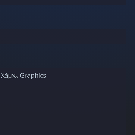
® Xáµ‰ Graphics