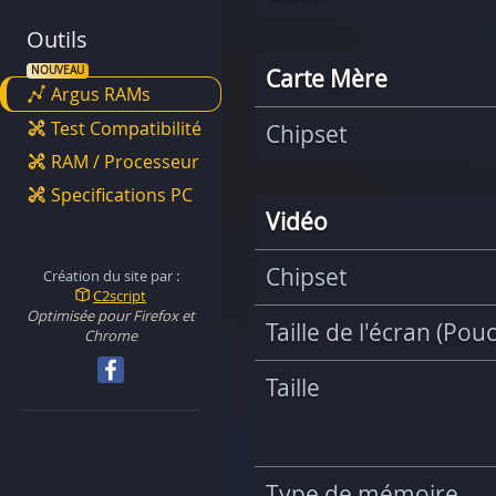
Outils
Carte Mère
Argus RAMs
Test Compatibilité
Chipset
RAM / Processeur
Specifications PC
Vidéo
Chipset
Création du site par :
C2script
Optimisée pour Firefox et
Taille de l'écran (Pou
Chrome
Taille
Type de mémoire