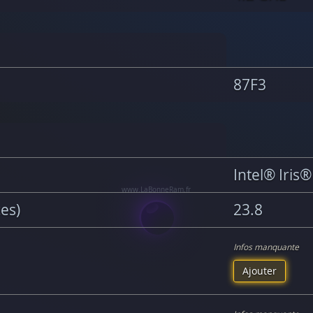
87F3
Intel® Iris
ces)
23.8
Infos manquante
Ajouter