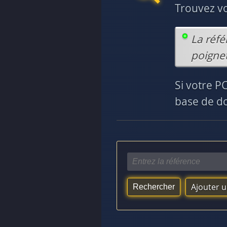
Trouvez v
La réfé
poignet
Si votre P
base de do
Ajouter 