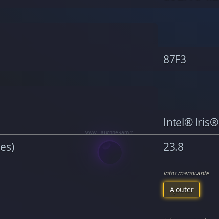
87F3
Intel® Iris
ces)
23.8
Infos manquante
Ajouter