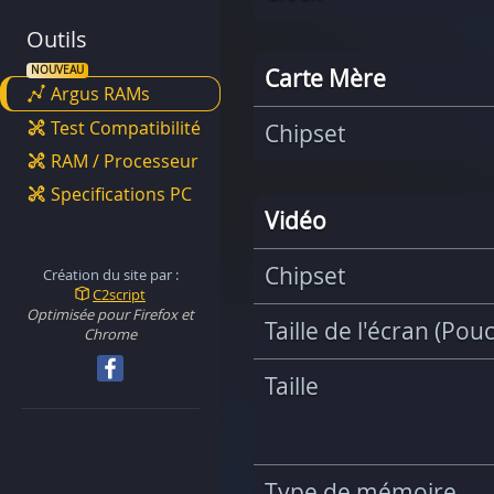
Outils
Carte Mère
Argus RAMs
Test Compatibilité
Chipset
RAM / Processeur
Specifications PC
Vidéo
Chipset
Création du site par :
C2script
Optimisée pour Firefox et
Taille de l'écran (Pou
Chrome
Taille
Type de mémoire