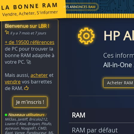
LA BONNE RAM
+15 ANNONCES RAM
Vendre, Acheter, S'informer
Bienvenue sur LBR !
HP Al
Il y a 7 mois et 7 jours
+ de 19500 références
de PC pour trouver la
Ces inform
bonne RAM adaptée à
votre PC. 🚀
All-in-One
Mais aussi,
acheter
et
vendre
vos barrettes
Acheter RAM 
de RAM.
Je m'inscris !
RAM
Nouveaux utilisateurs :
Mil3as
,
Jantiff
,
Bricolo212
,
Loann P
,
Kiwi
,
Brayan
,
Pitufo
,
ayzeuun
,
Noage81
,
CMD
,
RAM par défaut
Bapt
,
Vanye
,
Pandouceur
,
ML
,