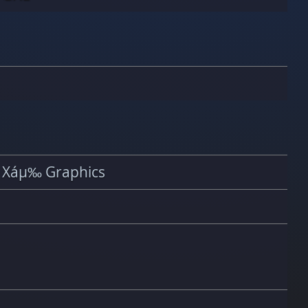
® Xáµ‰ Graphics