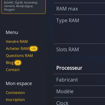
BooMC
,
fog38
,
Assianknp
,
clement
,
Randy.dugue
,
RAM max
Porygon
Type RAM
Menu
Vendre RAM
Acheter RAM
Slots RAM
+15
Questions RAM
Blog
+1
Processeur
Contact
Fabricant
Mon espace
Modèle
Connexion
Inscription
Clock