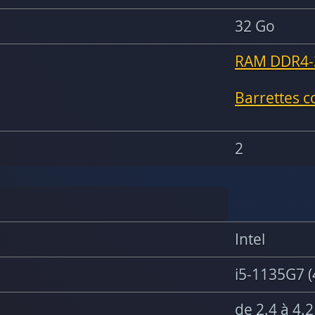
32 Go
RAM DDR4-
Barrettes 
2
Intel
i5-1135G7 (
de 2.4 à 4.