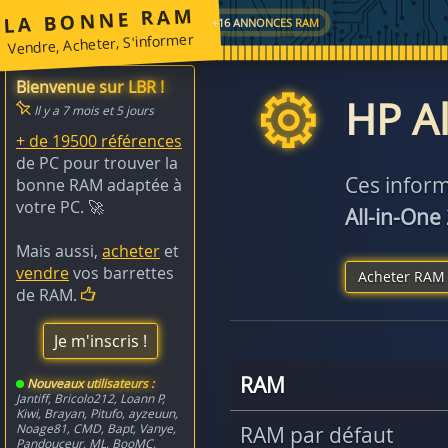
LA BONNE RAM
+16 ANNONCES RAM
Vendre, Acheter, S'informer
Bienvenue sur LBR !
HP Al
Il y a 7 mois et 5 jours
+ de 19500 références
de PC pour trouver la
Ces inform
bonne RAM adaptée à
votre PC. 🚀
All-in-One
Mais aussi,
acheter
et
vendre
vos barrettes
Acheter RAM 
de RAM.
Je m'inscris !
RAM
Nouveaux utilisateurs :
Jantiff
,
Bricolo212
,
Loann P
,
Kiwi
,
Brayan
,
Pitufo
,
ayzeuun
,
Noage81
,
CMD
,
Bapt
,
Vanye
,
RAM par défaut
Pandouceur
,
ML
,
BooMC
,