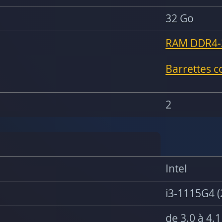
32 Go
RAM DDR4-
Barrettes 
2
Intel
i3-1115G4 (
de 3.0 à 4.