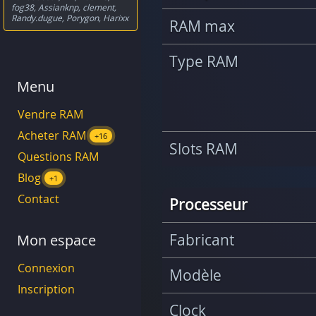
fog38
,
Assianknp
,
clement
,
Randy.dugue
,
Porygon
,
Harixx
RAM max
Type RAM
Menu
Vendre RAM
Acheter RAM
+16
Slots RAM
Questions RAM
Blog
+1
Contact
Processeur
Fabricant
Mon espace
Connexion
Modèle
Inscription
Clock