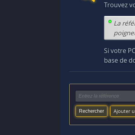
Trouvez v
La réfé
poignet
Si votre P
base de do
Ajouter 