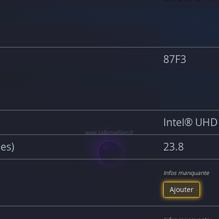
87F3
Intel® UHD
ces)
23.8
Infos manquante
Ajouter