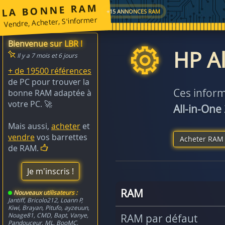
LA BONNE RAM
+15 ANNONCES RAM
Vendre, Acheter, S'informer
Bienvenue sur LBR !
HP Al
Il y a 7 mois et 6 jours
+ de 19500 références
de PC pour trouver la
Ces inform
bonne RAM adaptée à
votre PC. 🚀
All-in-One
Mais aussi,
acheter
et
vendre
vos barrettes
Acheter RAM 
de RAM.
Je m'inscris !
RAM
Nouveaux utilisateurs :
Jantiff
,
Bricolo212
,
Loann P
,
Kiwi
,
Brayan
,
Pitufo
,
ayzeuun
,
Noage81
,
CMD
,
Bapt
,
Vanye
,
RAM par défaut
Pandouceur
,
ML
,
BooMC
,