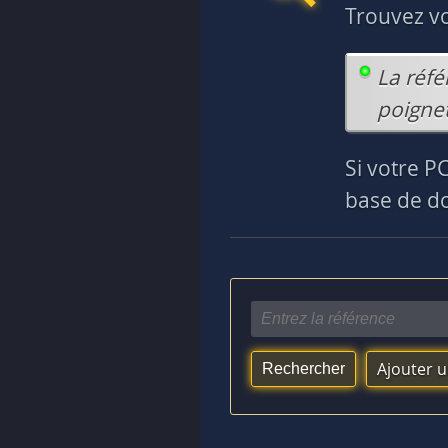
Trouvez v
La réfé
poignet
Si votre P
base de do
Ajouter 