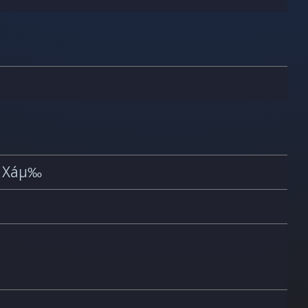
® Xáµ‰