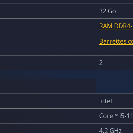
32 Go
RAM DDR4-
Barrettes 
2
Intel
Core™ i5-1
4.2 GHz