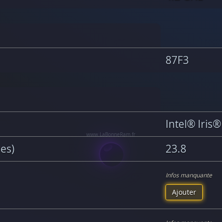
87F3
Intel® Iris
ces)
23.8
Infos manquante
Ajouter