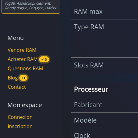
fog38
,
Assianknp
,
clement
,
Randy.dugue
,
Porygon
,
Harixx
RAM max
Type RAM
Menu
Vendre RAM
Acheter RAM
+15
Slots RAM
Questions RAM
Blog
+1
Contact
Processeur
Fabricant
Mon espace
Connexion
Modèle
Inscription
Clock