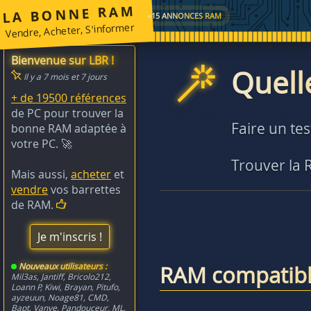
LA BONNE RAM
+15 ANNONCES RAM
Vendre, Acheter, S'informer
Bienvenue sur LBR !
Quell
Il y a 7 mois et 7 jours
+ de 19500 références
de PC pour trouver la
Faire un te
bonne RAM adaptée à
votre PC. 🚀
Trouver la
Mais aussi,
acheter
et
vendre
vos barrettes
de RAM.
Je m'inscris !
Nouveaux utilisateurs :
RAM compatibl
Mil3as
,
Jantiff
,
Bricolo212
,
Loann P
,
Kiwi
,
Brayan
,
Pitufo
,
ayzeuun
,
Noage81
,
CMD
,
Bapt
,
Vanye
,
Pandouceur
,
ML
,