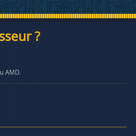
sseur ?
ou AMD.