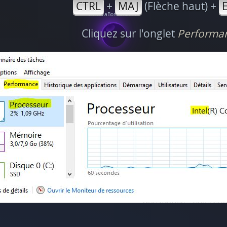
CTRL
+
MAJ
(Flèche haut) +
Cliquez sur l'onglet
Performa