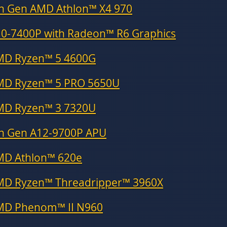
h Gen AMD Athlon™ X4 970
0-7400P with Radeon™ R6 Graphics
MD Ryzen™ 5 4600G
MD Ryzen™ 5 PRO 5650U
MD Ryzen™ 3 7320U
th Gen A12-9700P APU
MD Athlon™ 620e
MD Ryzen™ Threadripper™ 3960X
MD Phenom™ II N960