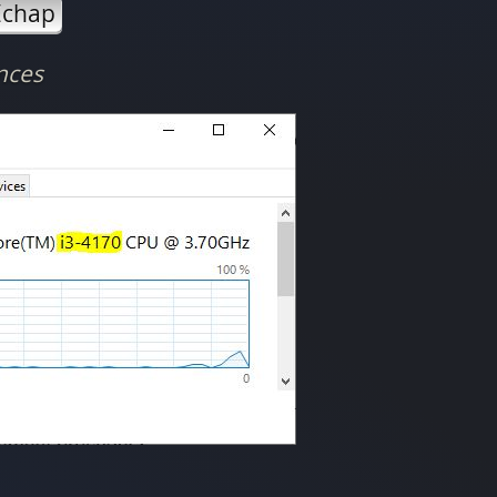
Echap
nces