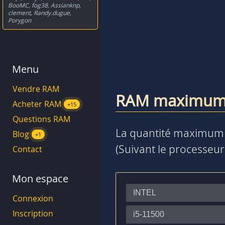
BooMC
,
fog38
,
Assianknp
,
clement
,
Randy.dugue
,
Porygon
Menu
Vendre RAM
RAM maximu
Acheter RAM
+15
Questions RAM
La quantité maximum 
Blog
+1
(Suivant le processeur
Contact
Mon espace
Connexion
Inscription