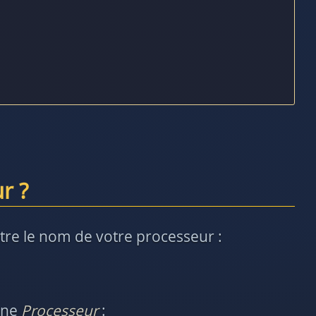
r ?
tre le nom de votre processeur :
igne
Processeur
: