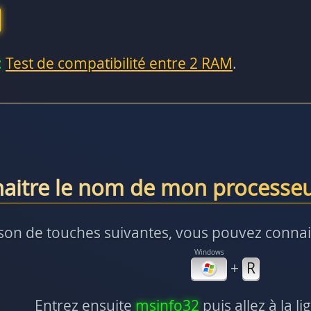
:
Test de compatibilité entre 2 RAM
.
itre le nom de mon processeu
ison de touches suivantes, vous pouvez connai
+
R
Entrez ensuite
msinfo32
puis allez à la l