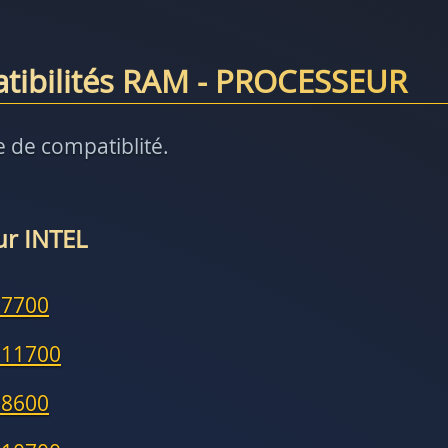
atibilités RAM - PROCESSEUR
e de compatiblité.
ur INTEL
-7700
-11700
-8600