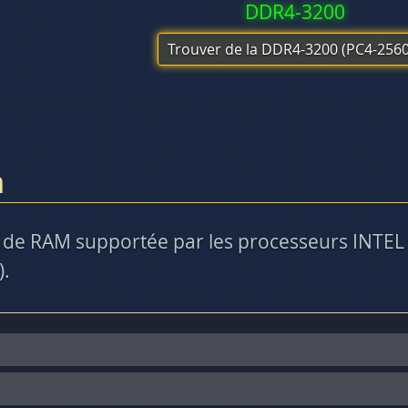
DDR4-3200
Trouver de la DDR4-3200 (PC4-2560
m
de RAM supportée par les processeurs INTEL 
).