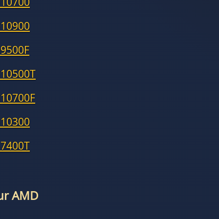
-10700
-10900
-9500F
-10500T
-10700F
-10300
-7400T
eur AMD