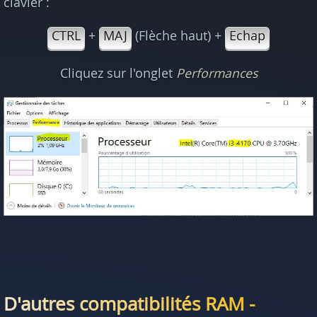
clavier :
CTRL
+
MAJ
(Flèche haut) +
Echap
Cliquez sur l'onglet
Performances
D'autres compatibilités RAM -