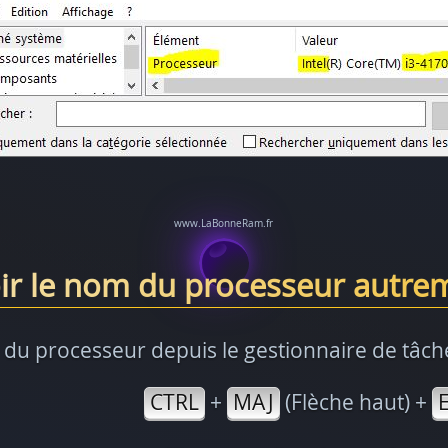
r le nom du processeur autrem
du processeur depuis le gestionnaire de tâches
CTRL
+
MAJ
(Flèche haut) +