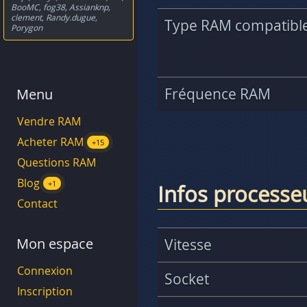
BooMC
,
fog38
,
Assianknp
,
clement
,
Randy.dugue
,
Type RAM compatibl
Porygon
Fréquence RAM
Menu
Vendre RAM
Acheter RAM
+15
Questions RAM
Blog
+1
Infos process
Contact
Mon espace
Vitesse
Connexion
Socket
Inscription