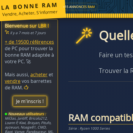
LA BONNE RAM
+15 ANNONCES RAM
Vendre, Acheter, S'informer
Bienvenue sur LBR !
Quell
Il y a 7 mois et 7 jours
+ de 19500 références
de PC pour trouver la
Faire un te
bonne RAM adaptée à
votre PC. 🚀
Trouver la
Mais aussi,
acheter
et
vendre
vos barrettes
de RAM.
Je m'inscris !
Nouveaux utilisateurs :
RAM compatib
Mil3as
,
Jantiff
,
Bricolo212
,
Loann P
,
Kiwi
,
Brayan
,
Pitufo
,
ayzeuun
,
Noage81
,
CMD
,
Série : Ryzen 1000 Series
Bapt
,
Vanye
,
Pandouceur
,
ML
,