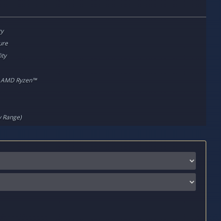
gy
ure
ity
r AMD Ryzen™
y Range)