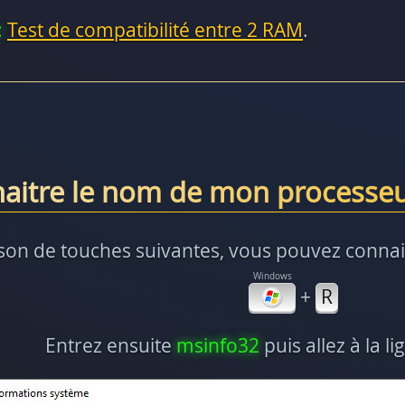
:
Test de compatibilité entre 2 RAM
.
itre le nom de mon processeu
ison de touches suivantes, vous pouvez connai
+
R
Entrez ensuite
msinfo32
puis allez à la l