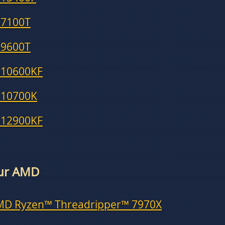
-7100T
-9600T
-10600KF
-10700K
-12900KF
eur AMD
MD Ryzen™ Threadripper™ 7970X