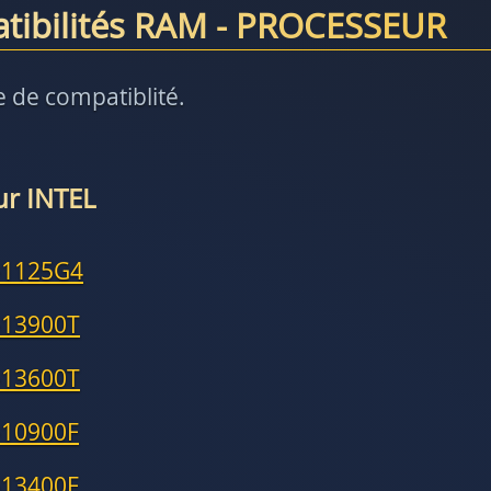
atibilités RAM - PROCESSEUR
e de compatiblité.
ur INTEL
-1125G4
-13900T
-13600T
-10900F
-13400F