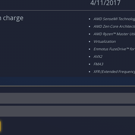
4/11/2017
n charge
AMD SenseMI Technolo
AMD Zen Core Architect
AMD Ryzen™ Master Util
Virtualization
Enmotus FuzeDrive™ fo
AVX2
FMA3
XFR (Extended Frequenc