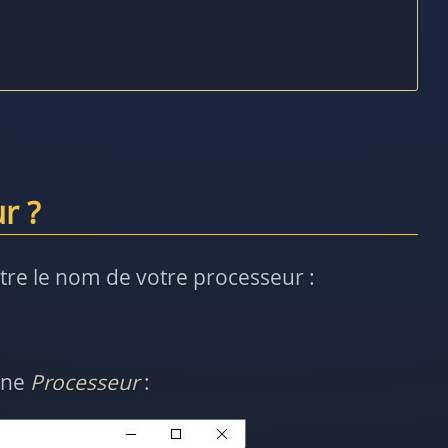
r ?
tre le nom de votre processeur :
igne
Processeur
: