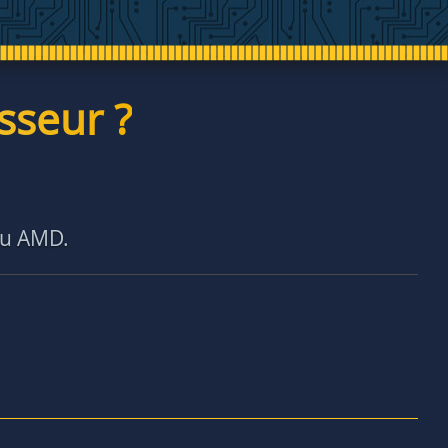
sseur ?
ou AMD.