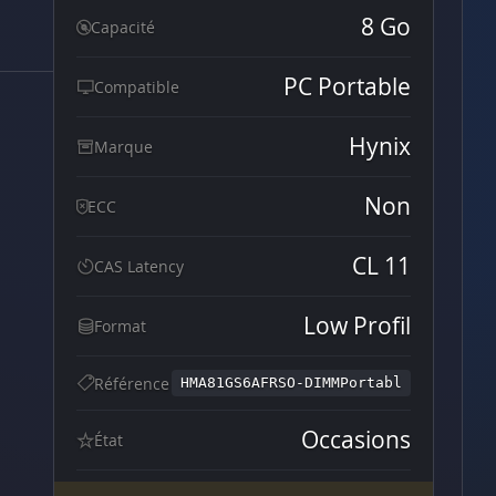
8 Go
Capacité
PC Portable
Compatible
Hynix
Marque
Non
ECC
CL 11
CAS Latency
Low Profil
Format
Référence
HMA81GS6AFRSO-DIMMPortabl
Occasions
État