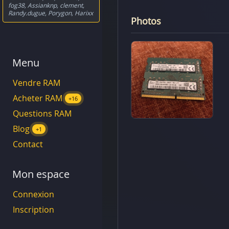
fog38
,
Assianknp
,
clement
,
Randy.dugue
,
Porygon
,
Harixx
Photos
Menu
Vendre RAM
Acheter RAM
+16
Questions RAM
Blog
+1
Contact
Mon espace
Connexion
Inscription