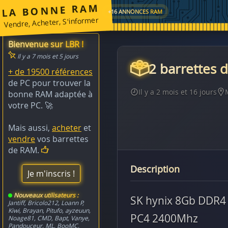
LA BONNE RAM
+16 ANNONCES RAM
Vendre, Acheter, S'informer
Bienvenue sur LBR !
Il y a 7 mois et 5 jours
2 barrettes
+ de 19500 références
de PC pour trouver la
Il y a 2 mois et 16 jours
bonne RAM adaptée à
votre PC. 🚀
Mais aussi,
acheter
et
vendre
vos barrettes
de RAM.
Description
Je m'inscris !
Nouveaux utilisateurs :
SK hynix 8Gb DDR4
Jantiff
,
Bricolo212
,
Loann P
,
Kiwi
,
Brayan
,
Pitufo
,
ayzeuun
,
PC4 2400Mhz
Noage81
,
CMD
,
Bapt
,
Vanye
,
Pandouceur
,
ML
,
BooMC
,