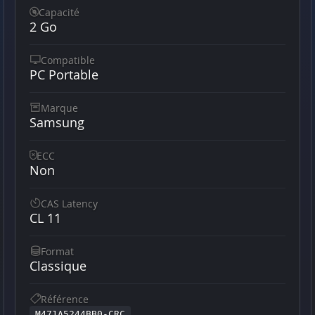
Capacité
2 Go
Compatible
PC Portable
Marque
Samsung
ECC
Non
CAS Latency
CL 11
Format
Classique
Référence
M471A5244BB0-CRC