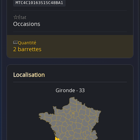
MTC4C10163S1SC48BA1
État
Occasions
Quantité
2 barrettes
Localisation
Gironde - 33