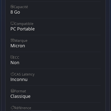
Capacité
8 Go
Compatible
PC Portable
Marque
Micron
ECC
Non
CAS Latency
Inconnu
Format
Classique
Référence