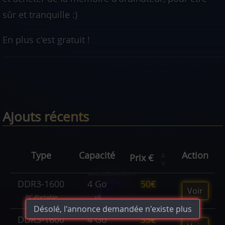
sûr et tranquille :)
En plus c'est gratuit !
Ajouts récents
▲
Type
Capacité
Action
Prix €
▼
DDR3-1600
4 Go
50€
Voir
PC Portable
x5
Désolé, l'annonce demandée n'existe plus
DDR3-1600
4 Go
35€