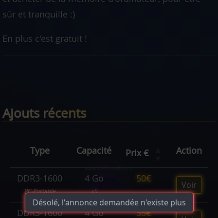
sûr et tranquille :)
En plus c'est gratuit !
Ajouts récents
▲
Type
Capacité
Action
Prix €
▼
DDR3-1600
4 Go
50€
Voir
PC Portable
x5
Désolé, l'annonce demandée n'existe plus
DDR3-1600
4 Go
35€