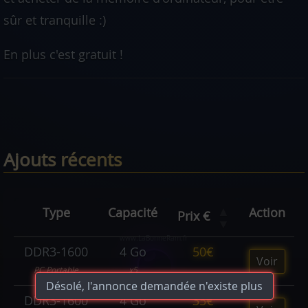
sûr et tranquille :)
En plus c'est gratuit !
Ajouts récents
▲
Type
Capacité
Action
Prix €
▼
DDR3-1600
4 Go
50€
Voir
PC Portable
x5
Désolé, l'annonce demandée n'existe plus
DDR3-1600
4 Go
35€