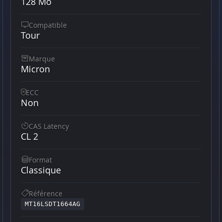
128 Mo
Compatible
Tour
Marque
Micron
ECC
Non
CAS Latency
CL 2
Format
Classique
Référence
MT16LSDT1664AG